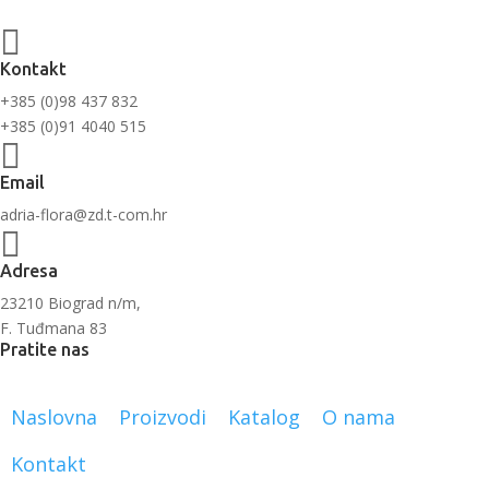

Kontakt
+385 (0)98 437 832
+385 (0)91 4040 515

Email
adria-flora@zd.t-com.hr

Adresa
23210 Biograd n/m,
F. Tuđmana 83
Pratite nas
Naslovna
Proizvodi
Katalog
O nama
Kontakt