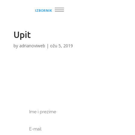
IZBORNIK
Upit
by
adrianoviweb
|
ožu 5, 2019
Pošaljite nam upit