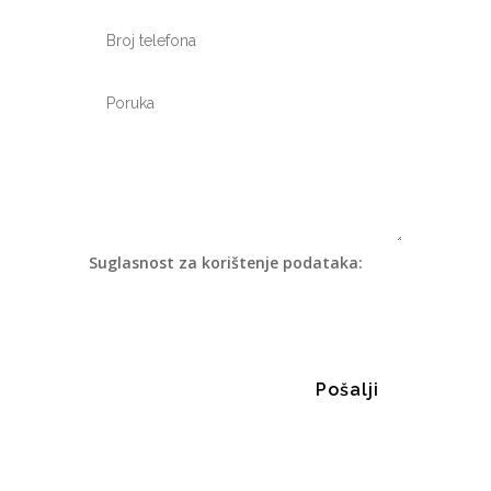
Suglasnost za korištenje podataka:
Pristajem da se moji podaci koriste u
skladu sa smjernicama navedenim u
pravilima privatnosti
(više).
=
Pošalji
15 + 4