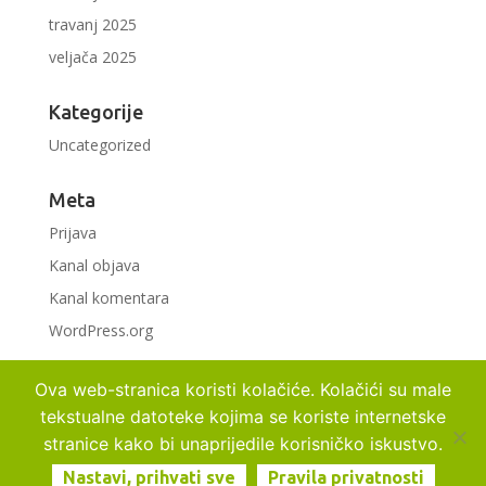
travanj 2025
veljača 2025
Kategorije
Uncategorized
Meta
Prijava
Kanal objava
Kanal komentara
WordPress.org
Ova web-stranica koristi kolačiće. Kolačići su male
tekstualne datoteke kojima se koriste internetske
Sva prava pridržana Adriaflora d.o.o.
2026
. |
Uvjeti
stranice kako bi unaprijedile korisničko iskustvo.
korištenja
|
Pravila privatnosti
|
Design by Prvi
Nastavi, prihvati sve
Pravila privatnosti
Web