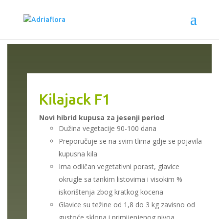
Kilajack F1
Novi hibrid kupusa za jesenji period
Dužina vegetacije 90-100 dana
Preporučuje se na svim tlima gdje se pojavila
kupusna kila
Ima odličan vegetativni porast, glavice
okrugle sa tankim listovima i visokim %
iskorištenja zbog kratkog kocena
Glavice su težine od 1,8 do 3 kg zavisno od
gustoće sklopa i primijenjenog nivoa