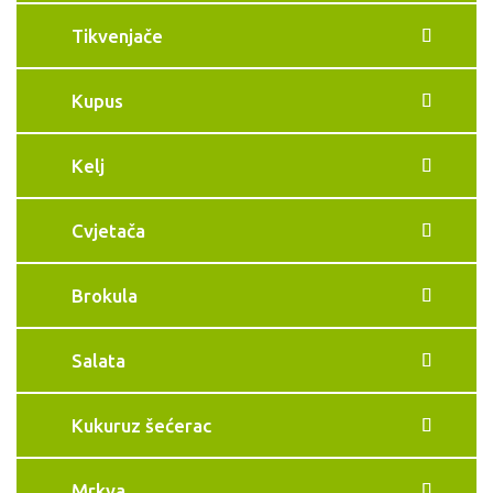
Tikvenjače
Kupus
Kelj
Cvjetača
Brokula
Salata
Kukuruz šećerac
Mrkva