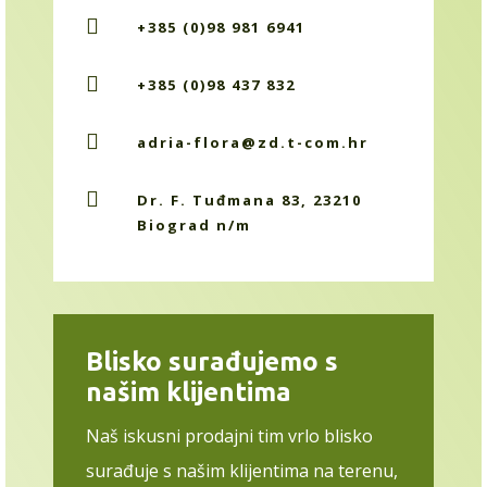

+385 (0)98 981 6941

+385 (0)98 437 832

adria-flora@zd.t-com.hr

Dr. F. Tuđmana 83, 23210
Biograd n/m
Blisko surađujemo s
našim klijentima
Naš iskusni prodajni tim vrlo blisko
surađuje s našim klijentima na terenu,