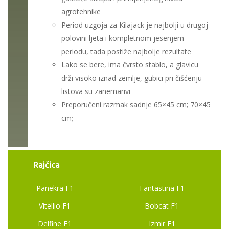
agrotehnike
Period uzgoja za Kilajack je najbolji u drugoj
polovini ljeta i kompletnom jesenjem
periodu, tada postiže najbolje rezultate
Lako se bere, ima čvrsto stablo, a glavicu
drži visoko iznad zemlje, gubici pri čišćenju
listova su zanemarivi
Preporučeni razmak sadnje 65×45 cm; 70×45
cm;
Rajčica
Panekra F1
Fantastina F1
Vitellio F1
Bobcat F1
Delfine F1
Izmir F1