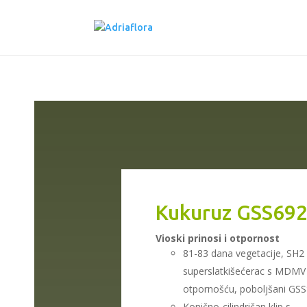
Kukuruz GSS69
Vioski prinosi i otpornost
81-83 dana vegetacije, SH2 
superslatkišećerac s MDMV
otpornošću, poboljšani GS
Konično-cilindričan klip s