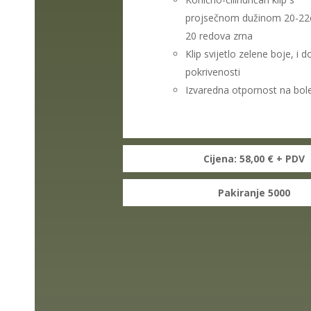
projsečnom dužinom 20-22c
20 redova zrna
Klip svijetlo zelene boje, i 
pokrivenosti
Izvaredna otpornost na bole
Cijena: 58,00 € + PDV
Pakiranje 5000