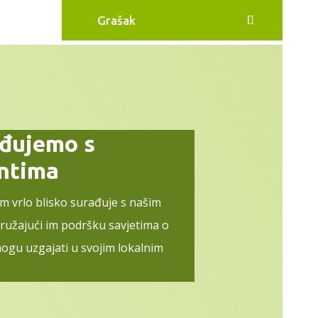
Grašak
ađujemo s
entima
im vrlo blisko surađuje s našim
pružajući im podršku savjetima o
ogu uzgajati u svojim lokalnim