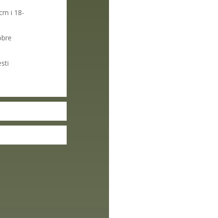
m i 18-
dobre
sti