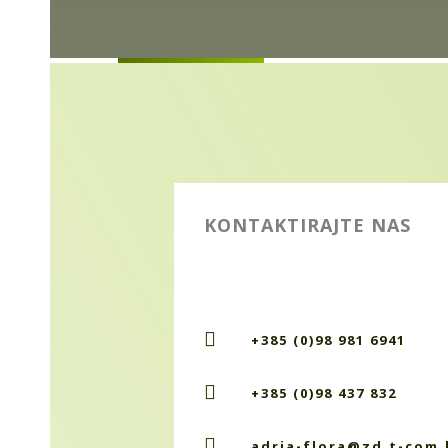
KONTAKTIRAJTE NAS

+385 (0)98 981 6941

+385 (0)98 437 832

adria-flora@zd.t-com.