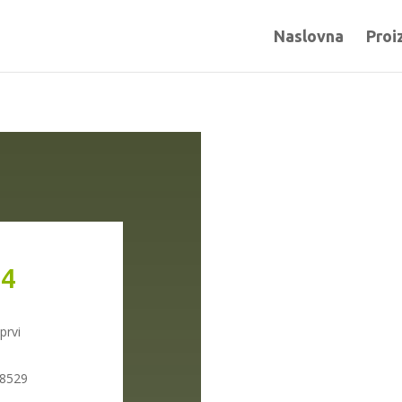
Naslovna
Proi
24
prvi
S8529