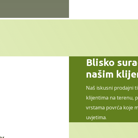
Blisko sur
našim klij
Naš iskusni prodajni t
klijentima na terenu, 
vrstama povrća koje m
uvjetima.
hr