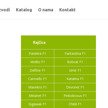
zvodi
Katalog
O nama
Kontakt
Rajčica
Panekra F1
Fantastina F1
Vitellio F1
Bobcat F1
Delfine F1
Izmir F1
Carmello F1
Katalina F1
Manekro F1
Devonet F1
Melanet F1
Pinkolicious F1
Gigawak F1
Chibli F1