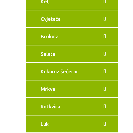
Kelj
Cvjetača
Brokula
Salata
Kukuruz šećerac
Mrkva
Rotkvica
Luk