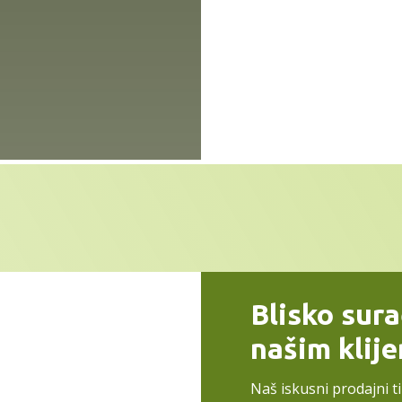
Blisko sur
našim klij
Naš iskusni prodajni t