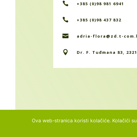

+385 (0)98 981 6941

+385 (0)98 437 832

adria-flora@zd.t-com.

Dr. F. Tuđmana 83, 232
Ova web-stranica koristi kolačiće. Kolačići su