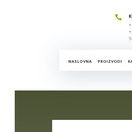
K

+
+
5
NASLOVNA
PROIZVODI
K