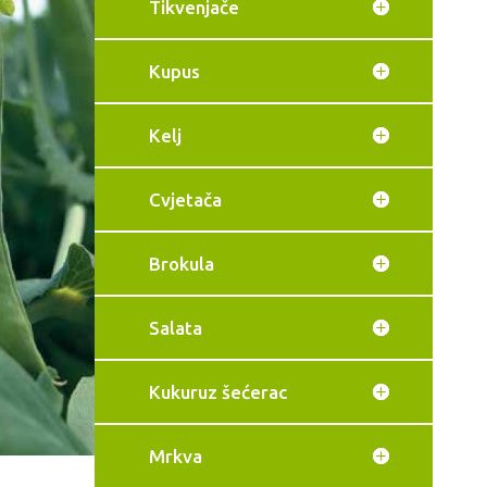
Tikvenjače
Kupus
Kelj
Cvjetača
Brokula
Salata
Kukuruz šećerac
Mrkva