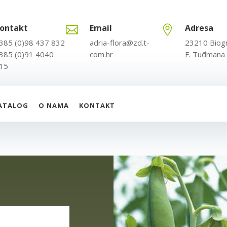
ontakt
Email
Adresa


385 (0)98 437 832
adria-flora@zd.t-
23210 Biog
385 (0)91 4040
com.hr
F. Tuđmana
15
ATALOG
O NAMA
KONTAKT