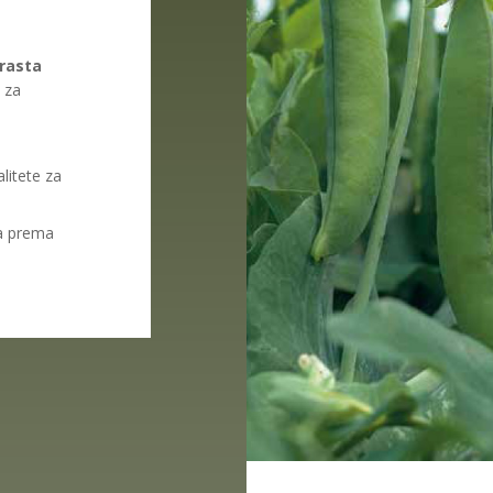
 rasta
 za
litete za
na prema