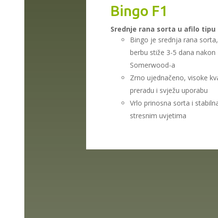
Bingo F1
Srednje rana sorta u afilo tipu
Bingo je srednja rana sorta,
berbu stiže 3-5 dana nakon
Somerwood-a
Zrno ujednačeno, visoke kva
preradu i svježu uporabu
Vrlo prinosna sorta i stabil
stresnim uvjetima