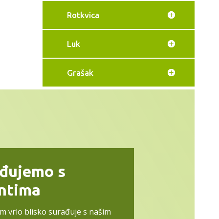
Rotkvica
Luk
Grašak
ađujemo s
entima
im vrlo blisko surađuje s našim