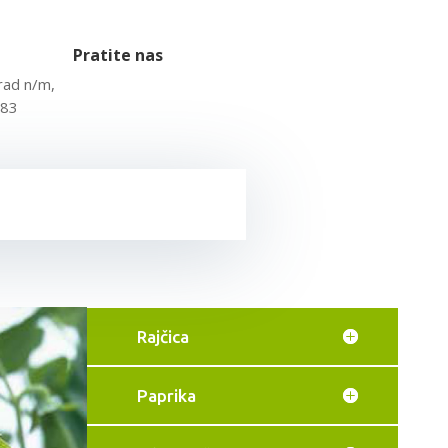
Pratite nas
rad n/m,
 83
Rajčica
Paprika