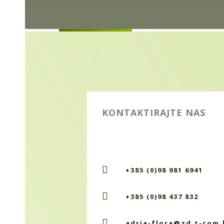
KONTAKTIRAJTE NAS

+385 (0)98 981 6941

+385 (0)98 437 832

adria-flora@zd.t-com.