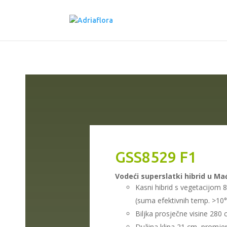
GSS8529 F1
Vodeći superslatki hibrid u Ma
Kasni hibrid s vegetacijom 
(suma efektivnih temp. >10
Biljka prosječne visine 280
Dužina klipa 21 cm, promjer