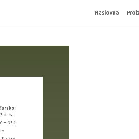
Naslovna
Proi
đarskoj
83 dana
°C = 954)
 cm
 5,4 cm,