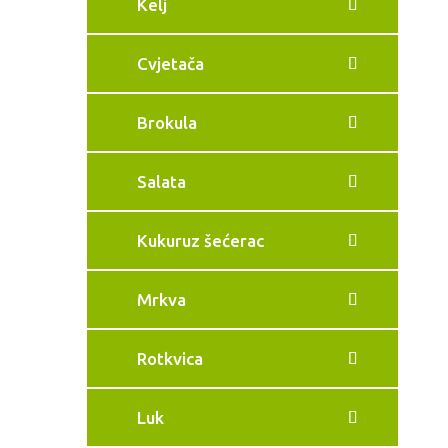
Kelj
Cvjetača
Brokula
Salata
Kukuruz šećerac
Mrkva
Rotkvica
Luk