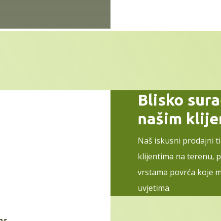
Blisko sur
našim klij
Naš iskusni prodajni t
klijentima na terenu, 
vrstama povrća koje m
uvjetima.
hr