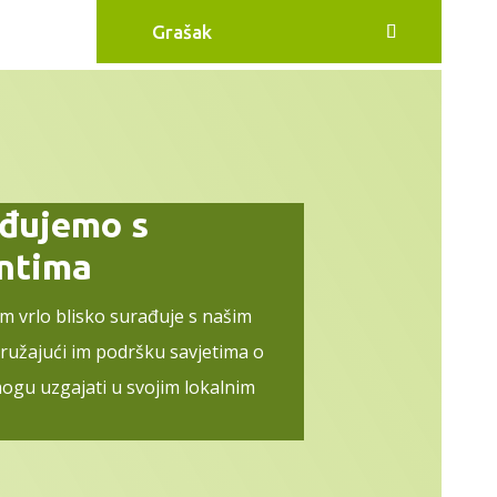
Grašak
ađujemo s
entima
im vrlo blisko surađuje s našim
pružajući im podršku savjetima o
ogu uzgajati u svojim lokalnim