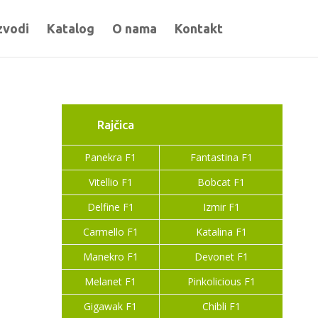
zvodi
Katalog
O nama
Kontakt
Rajčica
Panekra F1
Fantastina F1
Vitellio F1
Bobcat F1
Delfine F1
Izmir F1
Carmello F1
Katalina F1
Manekro F1
Devonet F1
Melanet F1
Pinkolicious F1
Gigawak F1
Chibli F1