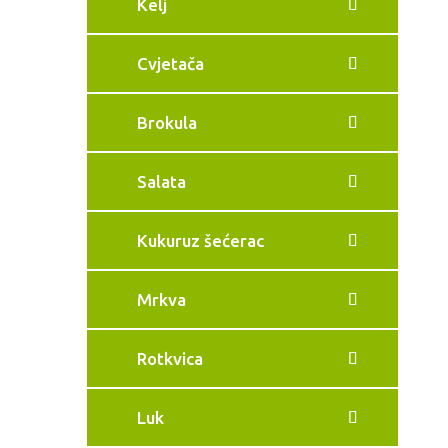
Kelj
Cvjetača
Brokula
Salata
Kukuruz šećerac
Mrkva
Rotkvica
Luk