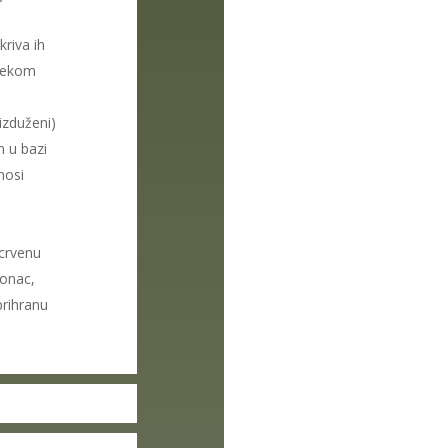
riva ih
ijekom
izduženi)
m u bazi
nosi
 crvenu
lonac,
prihranu