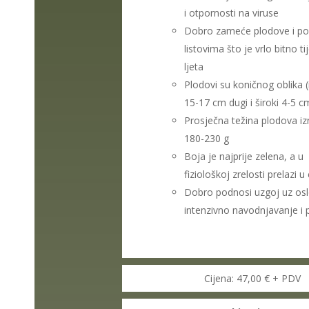
i otpornosti na viruse
Dobro zameće plodove i pok
listovima što je vrlo bitno t
ljeta
Plodovi su koničnog oblika (
15-17 cm dugi i široki 4-5 c
Prosječna težina plodova iz
180-230 g
Boja je najprije zelena, a u
fiziološkoj zrelosti prelazi u
Dobro podnosi uzgoj uz os
intenzivno navodnjavanje i 
Cijena: 47,00 € + PDV