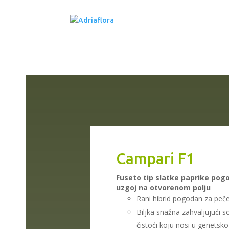
Campari F1
Fuseto tip slatke paprike pog
uzgoj na otvorenom polju
Rani hibrid pogodan za pečen
Biljka snažna zahvaljujući s
čistoći koju nosi u genetsko