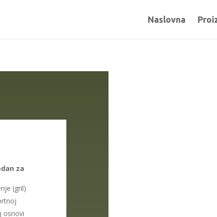
Naslovna
Proi
odan za
je (gril)
ortnoj
j osnovi