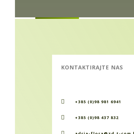
KONTAKTIRAJTE NAS

+385 (0)98 981 6941

+385 (0)98 437 832

adria-flora@zd.t-com.