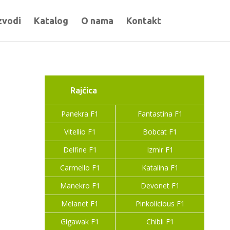
zvodi
Katalog
O nama
Kontakt
Rajčica
Panekra F1
Fantastina F1
Vitellio F1
Bobcat F1
Delfine F1
Izmir F1
Carmello F1
Katalina F1
Manekro F1
Devonet F1
Melanet F1
Pinkolicious F1
Gigawak F1
Chibli F1