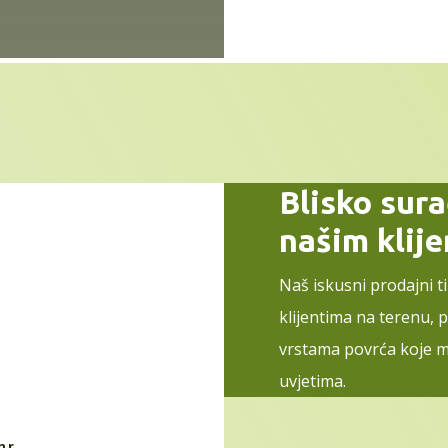
Blisko sur
našim klij
Naš iskusni prodajni t
klijentima na terenu, 
vrstama povrća koje m
uvjetima.
hr