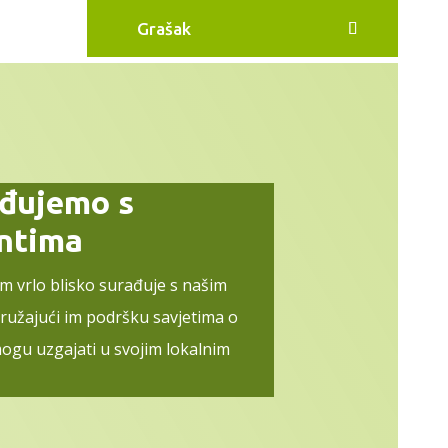
Grašak
ađujemo s
entima
im vrlo blisko surađuje s našim
pružajući im podršku savjetima o
ogu uzgajati u svojim lokalnim