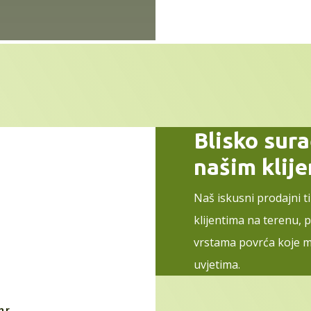
Blisko sur
našim klij
Naš iskusni prodajni t
klijentima na terenu, 
vrstama povrća koje m
uvjetima.
hr