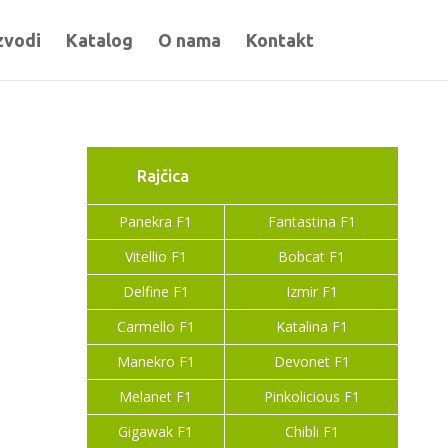
zvodi
Katalog
O nama
Kontakt
Rajčica
Panekra F1
Fantastina F1
Vitellio F1
Bobcat F1
Delfine F1
Izmir F1
Carmello F1
Katalina F1
Manekro F1
Devonet F1
Melanet F1
Pinkolicious F1
Gigawak F1
Chibli F1