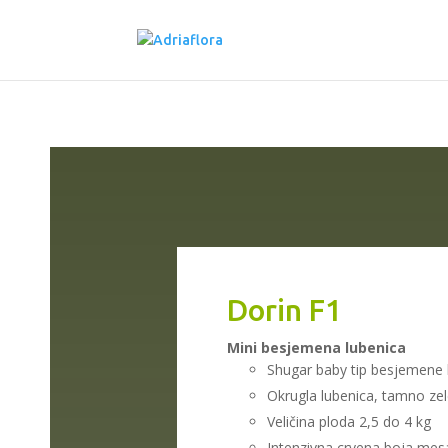
Dorin F1
Mini besjemena lubenica
Shugar baby tip besjemene 
Okrugla lubenica, tamno ze
Veličina ploda 2,5 do 4 kg
Intenzivna crvena boja mes