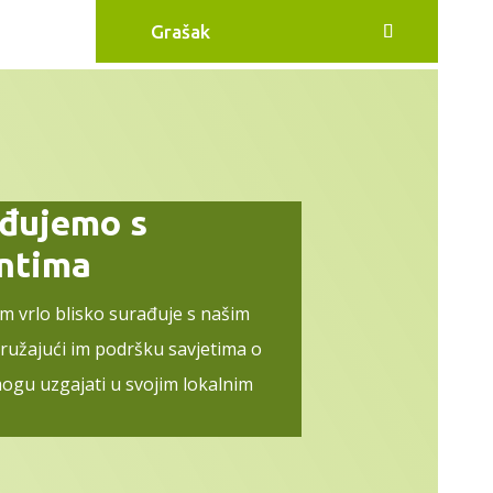
Grašak
ađujemo s
entima
im vrlo blisko surađuje s našim
pružajući im podršku savjetima o
ogu uzgajati u svojim lokalnim