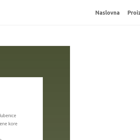
Naslovna
Proi
lubenice
lene kore
a,