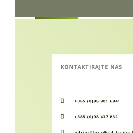
KONTAKTIRAJTE NAS

+385 (0)98 981 6941

+385 (0)98 437 832

adria-flora@zd.t-com.