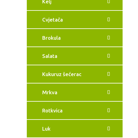
Kelj
Cvjetača
Brokula
Salata
Kukuruz šećerac
Mrkva
Rotkvica
Luk