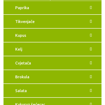
Paprika
Tikvenjače
Kupus
Kelj
Cvjetača
Brokula
Salata
Kukuruz šećerac