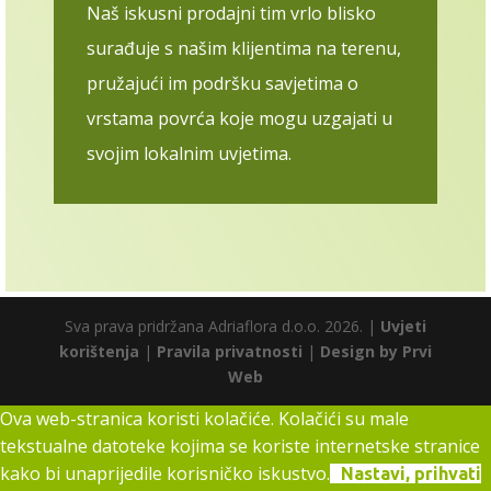
Naš iskusni prodajni tim vrlo blisko
surađuje s našim klijentima na terenu,
pružajući im podršku savjetima o
vrstama povrća koje mogu uzgajati u
svojim lokalnim uvjetima.
Sva prava pridržana Adriaflora d.o.o. 2026. |
Uvjeti
korištenja
|
Pravila privatnosti
|
Design by Prvi
Web
Ova web-stranica koristi kolačiće. Kolačići su male
tekstualne datoteke kojima se koriste internetske stranice
kako bi unaprijedile korisničko iskustvo.
Nastavi, prihvati