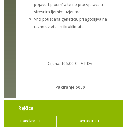
pojavu ‘tip burn’-a te ne procvjetava u
stresnim ljetnim uvjetima
Vrlo pouzdana genetika, prilagodljiva na
razne uvjete i mikroklimate
Cijena: 105,00
€
+ PDV
Pakiranje 5000
Rajčica
Panekra F1
Fantastina F1