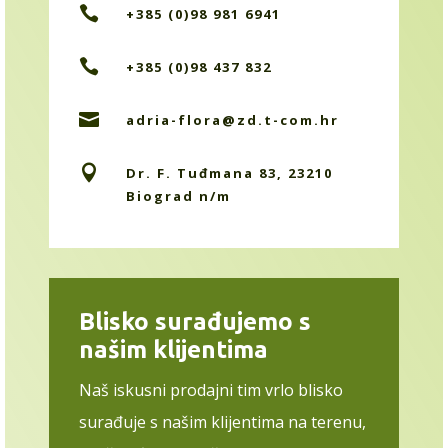

+385 (0)98 981 6941

+385 (0)98 437 832

adria-flora@zd.t-com.hr

Dr. F. Tuđmana 83, 23210
Biograd n/m
Blisko surađujemo s
našim klijentima
Naš iskusni prodajni tim vrlo blisko
surađuje s našim klijentima na terenu,