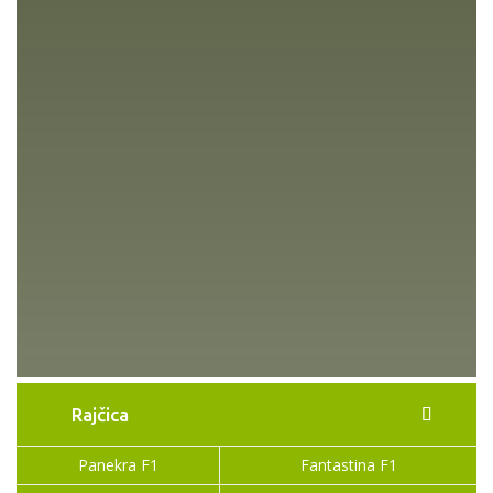
izvrši u periodu od 10.06. do 10.07. jer tako
daje odlične rezultate
Preporučeni razmak sadnje 65×50 cm
(30.700 biljaka/ha) ili gušće 50×45 cm jer
dobro podnosi gusti sklop
Cijena: 82,00 € + PDV
Pakiranje 2500
Rajčica
Panekra F1
Fantastina F1