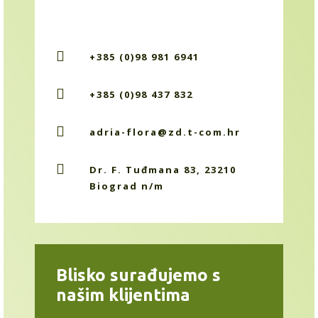

+385 (0)98 981 6941

+385 (0)98 437 832

adria-flora@zd.t-com.hr

Dr. F. Tuđmana 83, 23210
Biograd n/m
Blisko surađujemo s
našim klijentima