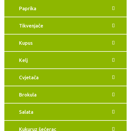
Paprika
Tikvenjače
Kupus
Kelj
Cvjetača
Brokula
Salata
Kukuruz šećerac