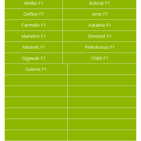
Vitellio F1
Bobcat F1
Delfine F1
Izmir F1
Carmello F1
Katalina F1
Manekro F1
Devonet F1
Melanet F1
Pinkolicious F1
Gigawak F1
Chibli F1
Solerex F1