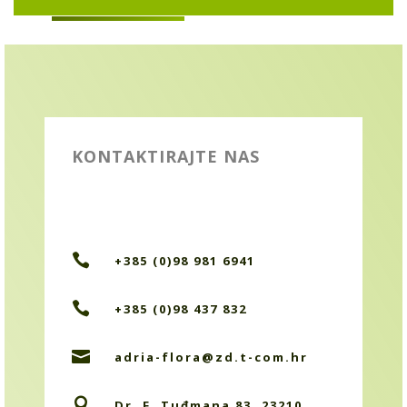
KONTAKTIRAJTE NAS

+385 (0)98 981 6941

+385 (0)98 437 832

adria-flora@zd.t-com.hr

Dr. F. Tuđmana 83, 23210