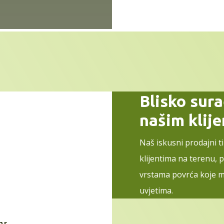
Blisko sur
našim klij
Naš iskusni prodajni t
klijentima na terenu, 
vrstama povrća koje m
uvjetima.
hr