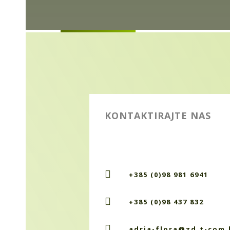
KONTAKTIRAJTE NAS

+385 (0)98 981 6941

+385 (0)98 437 832

adria-flora@zd.t-com.