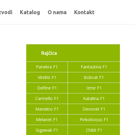
zvodi
Katalog
O nama
Kontakt
Rajčica
Panekra F1
Fantastina F1
Vitellio F1
Bobcat F1
Delfine F1
Izmir F1
Carmello F1
Katalina F1
Manekro F1
Devonet F1
Melanet F1
Pinkolicious F1
Gigawak F1
Chibli F1