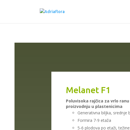
Melanet F1
Poluvisoka rajčica za vrlo ranu
proizvodnju u plastenicima
Generativna biljka, srednje 
Formira 7-9 etaža
5-6 plodova po etaži, težin