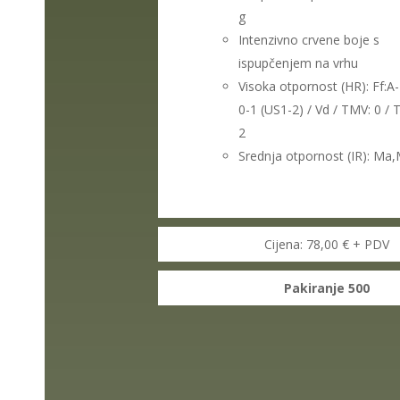
g
Intenzivno crvene boje s
ispupčenjem na vrhu
Visoka otpornost (HR): Ff:A-E
0-1 (US1-2) / Vd / TMV: 0 / 
2
Srednja otpornost (IR): Ma,
Cijena: 78,00 € + PDV
Pakiranje 500