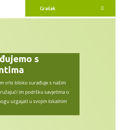
Grašak
ađujemo s
entima
im vrlo blisko surađuje s našim
pružajući im podršku savjetima o
ogu uzgajati u svojim lokalnim