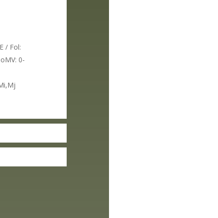
 / Fol:
ToMV: 0-
Mi,Mj