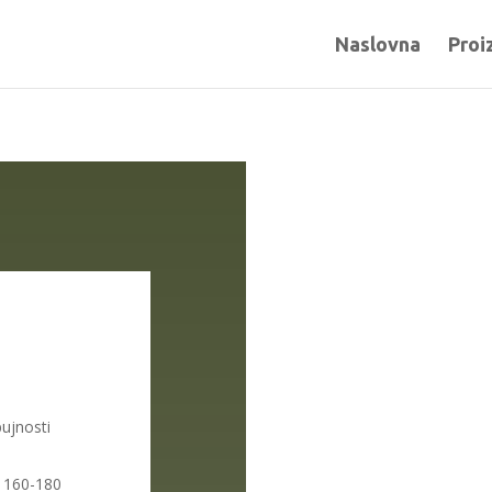
Naslovna
Proi
bujnosti
e 160-180