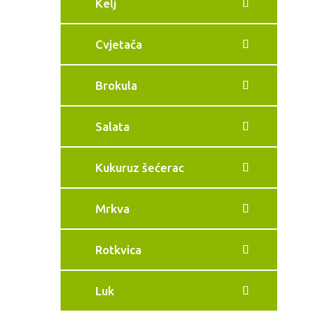
Kelj
Cvjetača
Brokula
Salata
Kukuruz šećerac
Mrkva
Rotkvica
Luk