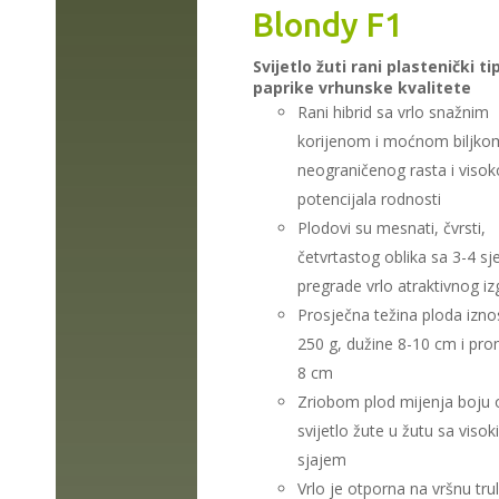
Blondy F1
Svijetlo žuti rani plastenički ti
paprike vrhunske kvalitete
Rani hibrid sa vrlo snažnim
korijenom i moćnom biljko
neograničenog rasta i viso
potencijala rodnosti
Plodovi su mesnati, čvrsti,
četvrtastog oblika sa 3-4 s
pregrade vrlo atraktivnog iz
Prosječna težina ploda izno
250 g, dužine 8-10 cm i pro
8 cm
Zriobom plod mijenja boju 
svijetlo žute u žutu sa viso
sjajem
Vrlo je otporna na vršnu tru