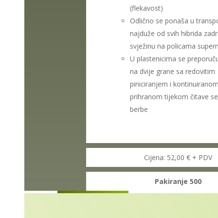
(flekavost)
Odlično se ponaša u transpo
najduže od svih hibrida zad
svježinu na policama super
U plastenicima se preporuč
na dvije grane sa redovitim
piniciranjem i kontinuirano
prihranom tijekom čitave s
berbe
Cijena: 52,00 € + PDV
Pakiranje 500