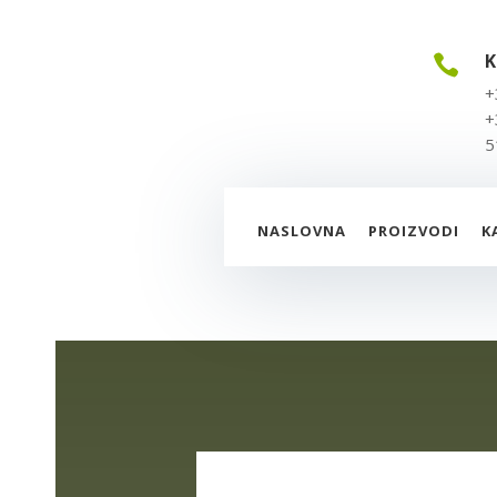
K

+
+
5
NASLOVNA
PROIZVODI
K