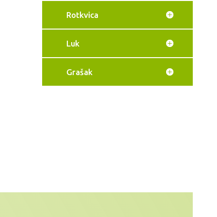
Rotkvica
Luk
Grašak