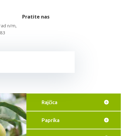
Pratite nas
rad n/m,
 83
Rajčica
Paprika