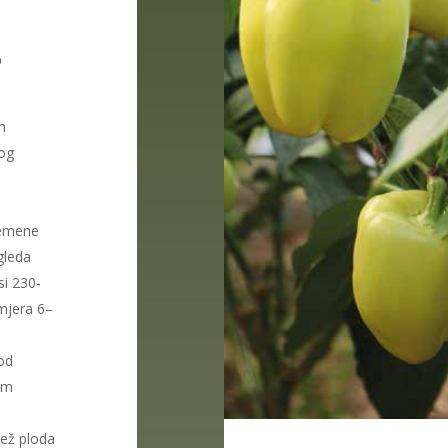
p
m
kog
jemene
gleda
si 230-
mjera 6–
od
kim
lež ploda