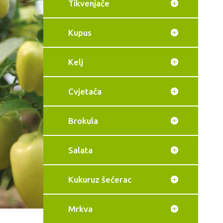
Tikvenjače
Kupus
Kelj
Cvjetača
Brokula
Salata
Kukuruz šećerac
Mrkva