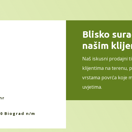
Blisko sur
našim klij
Naš iskusni prodajni t
klijentima na terenu, 
vrstama povrća koje m
uvjetima.
hr
10 Biograd n/m