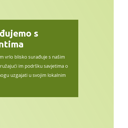
ađujemo s
entima
im vrlo blisko surađuje s našim
pružajući im podršku savjetima o
ogu uzgajati u svojim lokalnim