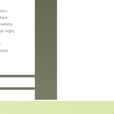
rtu i
ržava
marketa
uje uzgoj
m
ezone