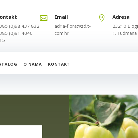
ontakt
Email
Adresa


385 (0)98 437 832
adria-flora@zd.t-
23210 Biog
385 (0)91 4040
com.hr
F. Tuđmana
15
ATALOG
O NAMA
KONTAKT