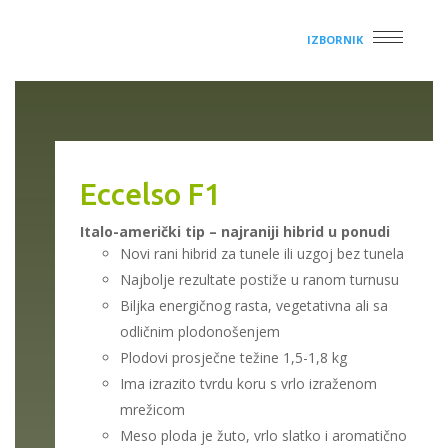
IZBORNIK
Eccelso F1
Italo-američki tip – najraniji hibrid u ponudi
Novi rani hibrid za tunele ili uzgoj bez tunela
Najbolje rezultate postiže u ranom turnusu
Biljka energičnog rasta, vegetativna ali sa
odličnim plodonošenjem
Plodovi prosječne težine 1,5-1,8 kg
Ima izrazito tvrdu koru s vrlo izraženom
mrežicom
Meso ploda je žuto, vrlo slatko i aromatično